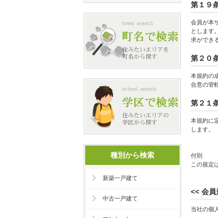
第１９
会員が本
とします
求ができ
第２０
本規約の
合意の管
第２１
本規約に
します。
種別から検索
付則
この規定は
新築一戸建て
<< 会
中古一戸建て
当社の個