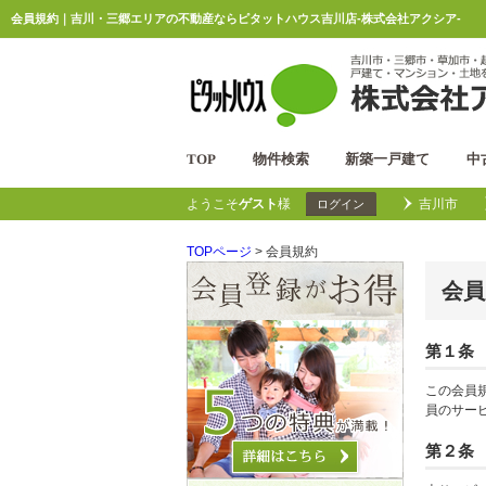
会員規約｜吉川・三郷エリアの不動産ならピタットハウス吉川店-株式会社アクシア-
TOP
物件検索
新築一戸建て
中
ようこそ
ゲスト
様
吉川市
ログイン
TOPページ
> 会員規約
会員
第１条
この会員
員のサー
第２条