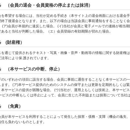
条 （会員の退会・会員資格の停止または抹消）
会を希望する場合には、当社が定める手続き（本サイト上の退会画面における退会手
理終了後退会となります。また、以下の場合は当該会員に事前通知をすることなく会
 (ア)会員が本規約に違反した場合。 (イ)当社が会員と電子メールでの連絡が相当期
であると当社が判断した場合。（エ）会員登録の有効期限が切れた場合。
 (財産権）
スを通じて提供されるテキスト・写真・画像・音声・動画等の情報に関する財産権は
匠法等により保 護されています。
条 （本サービスの中断、停止）
下のいずれかの項目に該当する場合、会員に事前に通告することなく本サービスの一
します。 (ア)本サービス提供のためのシステムの保守または更新を定期的もしくは緊
、本サービスの提供が困難な場合。 (ウ)当社が、運用上もしくは技術上、本サービ
サービスの中断もしくは停止によって、会員に生じた不利益または損害について当社
条 （免責）
会員が本サービスを利用することによって発生した損害・債務・支障（機会の逸失、
責任も負わないものとします。