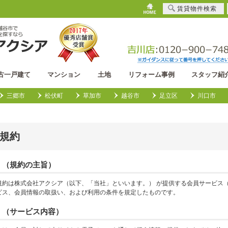
賃貸物件検索
古一戸建て
マンション
土地
リフォーム事例
スタッフ紹
三郷市
松伏町
草加市
越谷市
足立区
川口市
規約
 （規約の主旨）
規約は株式会社アクシア（以下、「当社」といいます。） が提供する会員サービス
ビス、会員情報の取扱い、および利用の条件を規定したものです。
 （サービス内容）