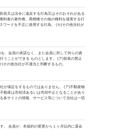
序良俗又は法令に違反する行為又はそのおそれがある
他の権利者の著作権、商標権その他の権利を侵害する行
スワードを不正に使用する行為。 (カ)その他当社が
のを、会員の承諾なく、また会員に対して何らの責
うことができる ものとします。 (ア)前条の禁止
(ウ)その他当社が不適当と判断するもの。
が保証をするものではありません。 (ア)不動産物
不動産は売却済あるいは売却中止となることがあり
いる各サイトの情報、サービス等について当社は一切
す。 会員が、本規約の変更から１ヶ月以内に退会