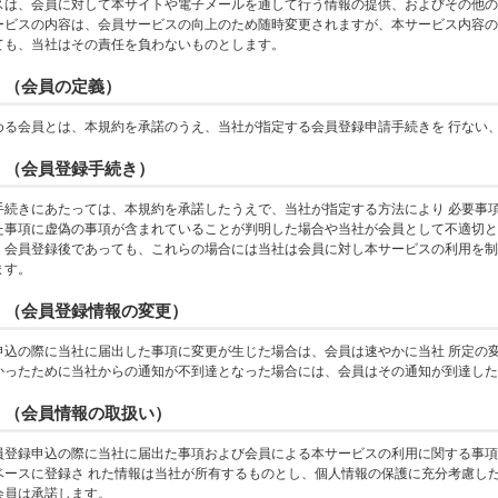
スは、会員に対して本サイトや電子メールを通して行う情報の提供、およびその他の
ービスの内容は、会員サービスの向上のため随時変更されますが、本サービス内容の
ても、当社はその責任を負わないものとします。
 （会員の定義）
める会員とは、本規約を承諾のうえ、当社が指定する会員登録申請手続きを 行ない
 （会員登録手続き）
手続きにあたっては、本規約を承諾したうえで、当社が指定する方法により 必要事
た事項に虚偽の事項が含まれていることが判明した場合や当社が会員として不適切と
、会員登録後であっても、これらの場合には当社は会員に対し本サービスの利用を制
ます。
 （会員登録情報の変更）
申込の際に当社に届出した事項に変更が生じた場合は、会員は速やかに当社 所定の
かったために当社からの通知が不到達となった場合には、会員はその通知が到達した
 （会員情報の取扱い）
員登録申込の際に当社に届出た事項および会員による本サービスの利用に関する事項
ベースに登録さ れた情報は当社が所有するものとし、個人情報の保護に充分考慮し
会員は承諾します。