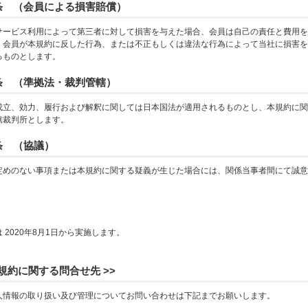
条 （会員による損害賠償）
サービス利用によって第三者に対して損害を与えた場合、会員は自己の責任と費用を
。会員が本規約に反した行為、または不正もしくは違法な行為によって当社に損害を
るものとします。
条 （準拠法・裁判管轄）
成立、効力、履行および解釈に関しては日本国法が適用されるものとし、本規約に関
轄裁判所とします。
条 （協議）
定めのない事項または本規約に関する疑義が生じた場合には、関係当事者間にて誠意
 2020年8月1日から実施します。
員規約に関する問合せ先 >>
人情報の取り扱い及び管理についてお問い合わせは下記までお願いします。