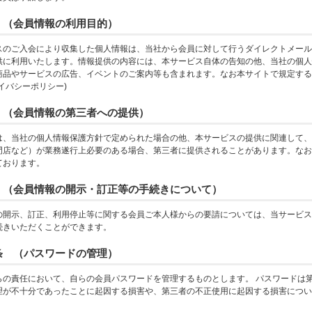
 （会員情報の利用目的）
スのご入会により収集した個人情報は、当社から会員に対して行うダイレクトメール
供に利用いたします。情報提供の内容には、本サービス自体の告知の他、当社の個人
商品やサービスの広告、イベントのご案内等も含まれます。なお本サイトで規定する
イバシーポリシー)
 （会員情報の第三者への提供）
は、当社の個人情報保護方針で定められた場合の他、本サービスの提供に関連して、
門店など）が業務遂行上必要のある場合、第三者に提供されることがあります。なお
ております。
 （会員情報の開示・訂正等の手続きについて）
の開示、訂正、利用停止等に関する会員ご本人様からの要請については、当サービス
続きいただくことができます。
条 （パスワードの管理）
らの責任において、自らの会員パスワードを管理するものとします。 パスワードは
理が不十分であったことに起因する損害や、第三者の不正使用に起因する損害につい