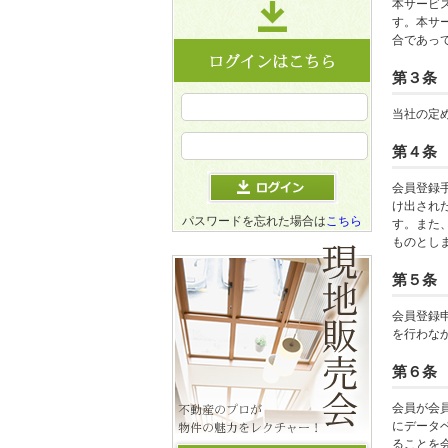
本サービ
す。本サ
合であっ
第３条
当社の定
第４条
会員登録
け出され
パスワードを忘れた場合は
こちら
す。また
ものとし
第５条
会員登録
を行わな
第６条
会員が会
にデータ
ることを