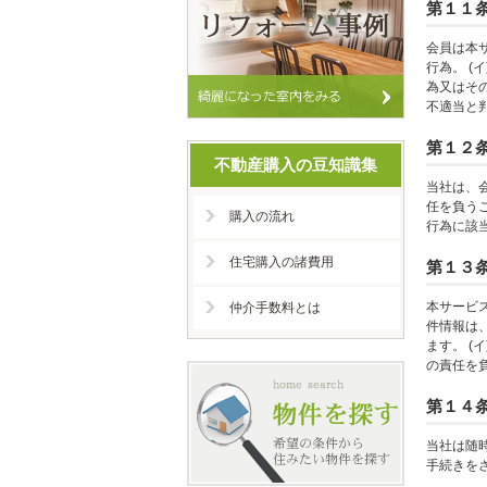
第１１
会員は本
行為。 
為又はその
不適当と
第１２
不動産購入の豆知識集
当社は、
任を負う
購入の流れ
行為に該
住宅購入の諸費用
第１３
本サービ
仲介手数料とは
件情報は
ます。 
の責任を
第１４
当社は随
手続きを