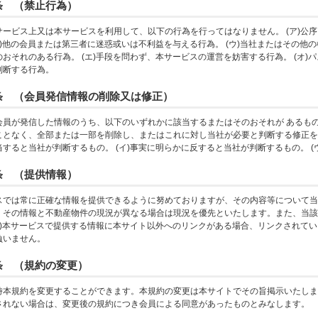
条 （禁止行為）
サービス上又は本サービスを利用して、以下の行為を行ってはなりません。 (ア)公
(イ)他の会員または第三者に迷惑或いは不利益を与える行為。 (ウ)当社またはその
おそれのある行為。 (エ)手段を問わず、本サービスの運営を妨害する行為。 (オ)パ
判断する行為。
条 （会員発信情報の削除又は修正）
会員が発信した情報のうち、以下のいずれかに該当するまたはそのおそれが あるも
ことなく、全部または一部を削除し、またはこれに対し当社が必要と判断する修正を行
当すると当社が判断するもの。 (イ)事実に明らかに反すると当社が判断するもの。 
条 （提供情報）
スでは常に正確な情報を提供できるように努めておりますが、その内容等について当社
、その情報と不動産物件の現況が異なる場合は現況を優先といたします。また、当該
(イ)本サービスで提供する情報に本サイト以外へのリンクがある場合、リンクされて
負いません。
条 （規約の変更）
時本規約を変更することができます。本規約の変更は本サイトでその旨掲示いたしま
されない場合は、変更後の規約につき会員による同意があったものとみなします。