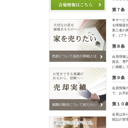
第７条
本サービ
る情報提
第三者の
す。(プラ
第８条
会員情報
貨店、専
に掲載し
第９条
会員情報
で、お手
第１０
会員は自
前記の管