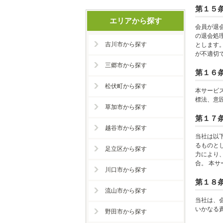
第１５
エリアから探す
会員が退
の退会処
吉川市から探す
とします。
が不適切
三郷市から探す
第１６条
松伏町から探す
本サービ
標法、意
草加市から探す
第１７
越谷市から探す
当社は以
るものと
足立区から探す
力により
合。 本
川口市から探す
第１８
流山市から探す
当社は、
いかなる
野田市から探す