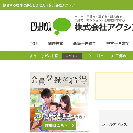
該当する物件は存在しません｜株式会社アクシア
TOP
物件検索
新築一戸建て
中古一戸建て
ようこそ
ゲスト
様
吉川市
三郷市
ログイン
メールアドレス