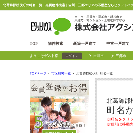
北葛飾郡松伏町の町名一覧｜売買物件検索｜吉川・三郷エリアの不動産ならピタットハウ
TOP
物件検索
新築一戸建て
中古一戸建て
ようこそ
ゲスト
様
吉川市
三郷市
ログイン
TOPページ
>
市区町村一覧
>
北葛飾郡松伏町 町名一覧
北葛飾郡
町名
※町名をクリ
※種別は移動